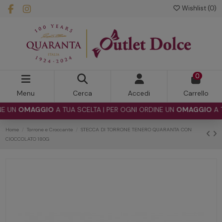
Wishlist (
0
)
0
Menu
Cerca
Accedi
Carrello
 UN
OMAGGIO
A TUA SCELTA | PER OGNI ORDINE UN
OMAGGIO
A TUA
Home
Torrone e Croccante
STECCA DI TORRONE TENERO QUARANTA CON
CIOCCOLATO 180G