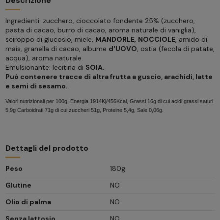
Descrizione
Ingredienti: zucchero, cioccolato fondente 25% (zucchero,
pasta di cacao, burro di cacao, aroma naturale di vaniglia),
sciroppo di glucosio, miele,
MANDORLE
,
NOCCIOLE
, amido di
mais, granella di cacao, albume
d'UOVO
, ostia (fecola di patate,
acqua), aroma naturale.
Emulsionante: lecitina di
SOIA.
Può contenere tracce di altra frutta a guscio, arachidi, latte
e semi di sesamo.
Valori nutrizionali per 100g: Energia 1914Kj/456Kcal, Grassi 16g di cui acidi grassi saturi
5,9g Carboidrati 71g di cui zuccheri 51g, Proteine 5,4g, Sale 0,06g.
Dettagli del prodotto
Peso
180g
Glutine
NO
Olio di palma
NO
Senza lattosio
NO