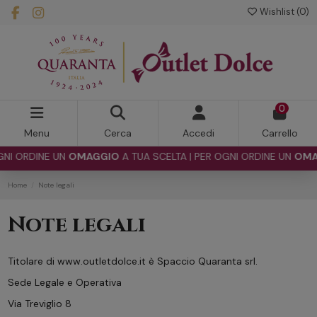
Wishlist (
0
)
0
Menu
Cerca
Accedi
Carrello
GNI ORDINE UN
OMAGGIO
A TUA SCELTA | PER OGNI ORDINE UN
OMA
Home
Note legali
Note legali
Titolare di www.outletdolce.it è Spaccio Quaranta srl.
Sede Legale e Operativa
Via Treviglio 8