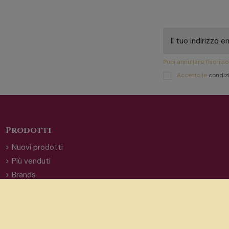
Puoi annullare l'iscriz
Accetto le
condizi
Prodotti
Nuovi prodotti
Più venduti
Brands
Offerte