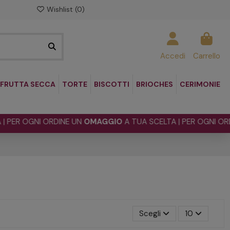
Wishlist (
0
)
Accedi
Carrello
FRUTTA SECCA
TORTE
BISCOTTI
BRIOCHES
CERIMONIE
ER OGNI ORDINE UN
OMAGGIO
A TUA SCELTA | PER OGNI ORDINE
Scegli
10