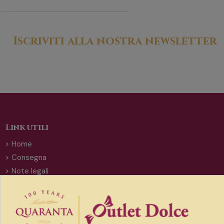
Iscriviti alla nostra newsletter
Link utili
Home
Consegna
Note legali
Termini e condizioni di vendita
Resi e rimborsi