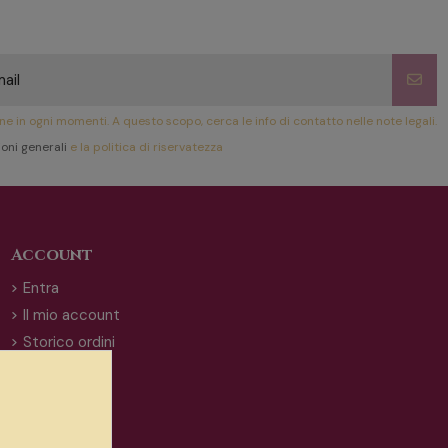
ione in ogni momenti. A questo scopo, cerca le info di contatto nelle note legali.
oni generali
e la politica di riservatezza
Account
Entra
Il mio account
Storico ordini
Indirizzi