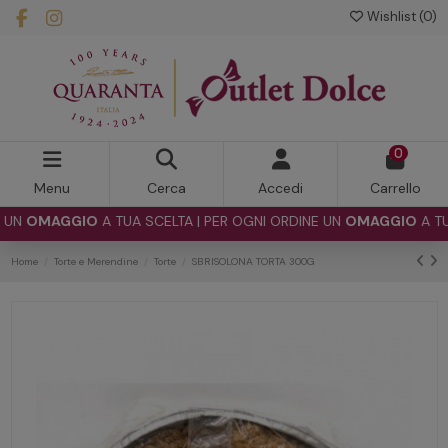
Wishlist (
0
)
0
Menu
Cerca
Accedi
Carrello
N
OMAGGIO
A TUA SCELTA | PER OGNI ORDINE UN
OMAGGIO
A TUA S
Home
Torte e Merendine
Torte
SBRISOLONA TORTA 300G