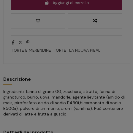
Aggiungi al carrello
TORTE E MERENDINE
TORTE
LA NUOVA PIBAL
Descrizione
Ingredienti: farina di grano 00, zucchero, strutto, farina di
granoturco, burro, uova, mandorle, agente lievitante (amido di
mais, pirofosfato acido di sodio E450i,bicarbonato di sodio
E500ii), polvere di ammonio, aromi (vanillina). Può contenere
derivati di latte e frutta a guscio.
Dettagli del prodotto