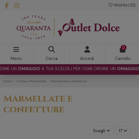
Wishlist (
0
)
0
Menu
Cerca
Accedi
Carrello
UN
OMAGGIO
A TUA SCELTA | PER OGNI ORDINE UN
OMAGGIO
A TUA
Home
Creme e Marmellate
Marmellate e confetture
Marmellate e
confetture
Scegli
17