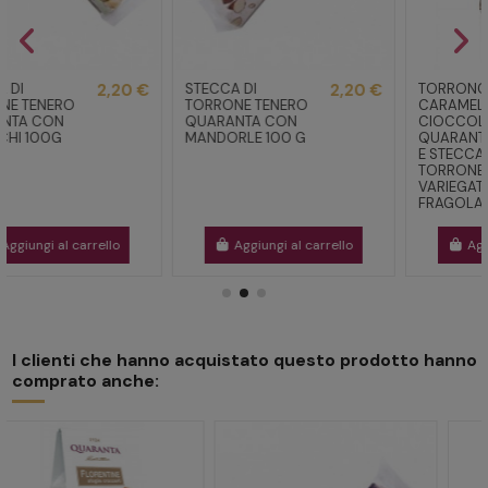
STECCA DI
2,20 €
TORRONCINI
5,70 €
TORRONE TENERO
CARAMELLO E
QUARANTA CON
CIOCCOLATO
MANDORLE 100 G
QUARANTA 170 GR
E STECCA
TORRONE
VARIEGATO
FRAGOLA...
Aggiungi al carrello
Aggiungi al carrello
I clienti che hanno acquistato questo prodotto hanno
comprato anche: