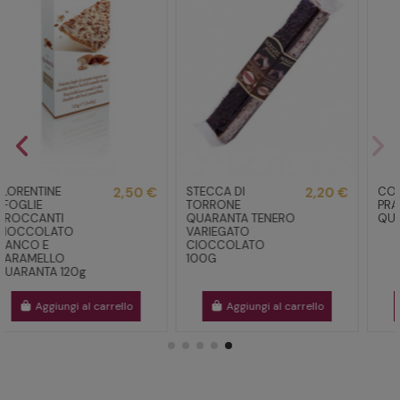
STECCA DI
2,20 €
CONO NOCCIOLE
2,80 €
TORRONE
PRALINATE
QUARANTA TENERO
QUARANTA 120g
VARIEGATO
CIOCCOLATO
100G
Aggiungi al carrello
Aggiungi al carrello