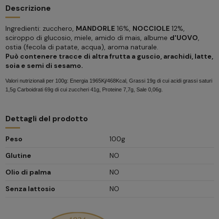
Descrizione
Ingredienti: zucchero,
MANDORLE
16%,
NOCCIOLE
12%,
sciroppo di glucosio, miele, amido di mais, albume
d'UOVO
,
ostia (fecola di patate, acqua), aroma naturale.
Può contenere tracce di altra frutta a guscio, arachidi, latte,
soia e semi di sesamo.
Valori nutrizionali per 100g: Energia 1965Kj/468Kcal, Grassi 19g di cui acidi grassi saturi
1,5g Carboidrati 69g di cui zuccheri 41g, Proteine 7,7g, Sale 0,06g.
Dettagli del prodotto
Peso
100g
Glutine
NO
Olio di palma
NO
Senza lattosio
NO