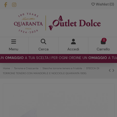
Wishlist (
0
)
0
Menu
Cerca
Accedi
Carrello
MAGGIO
A TUA SCELTA | PER OGNI ORDINE UN
OMAGGIO
A TUA SCE
Home
Torrone e Croccante
Stecche torrone tenero e friabile
STECCA DI
TORRONE TENERO CON MANDORLE E NOCCIOLE QUARANTA 100G