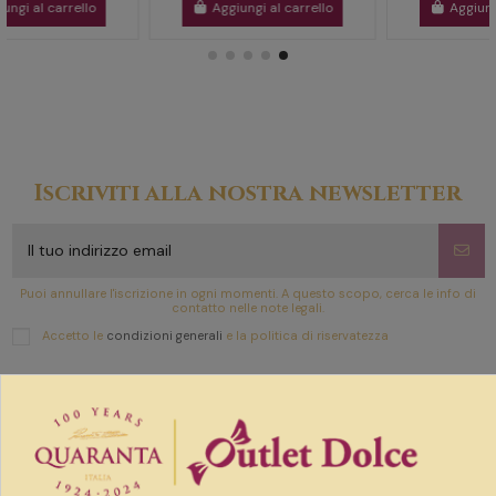
Aggiungi al carrello
Aggiungi al carrello
Iscriviti alla nostra newsletter
Puoi annullare l'iscrizione in ogni momenti. A questo scopo, cerca le info di
contatto nelle note legali.
Accetto le
condizioni generali
e la politica di riservatezza
Link utili
Prodotti