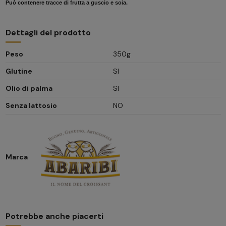
Può contenere tracce di
frutta a guscio
e
soia.
Dettagli del prodotto
Peso
350g
Glutine
SI
Olio di palma
SI
Senza lattosio
NO
Marca
Potrebbe anche piacerti