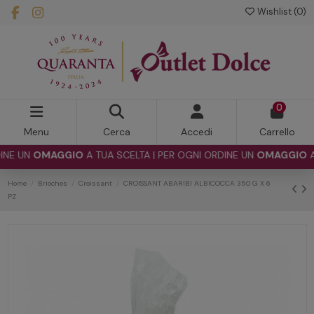
Wishlist (
0
)
0
Menu
Cerca
Accedi
Carrello
 UN
OMAGGIO
A TUA SCELTA | PER OGNI ORDINE UN
OMAGGIO
A TUA
Home
Brioches
Croissant
CROISSANT ABARIBI ALBICOCCA 350 G X 6
PZ