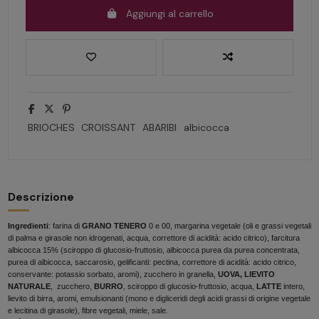
Aggiungi al carrello
BRIOCHES
CROISSANT
ABARIBI
albicocca
Descrizione
Ingredienti
: farina di
GRANO TENERO
0 e 00, margarina vegetale (oli e grassi vegetali
di palma e girasole non idrogenati, acqua, correttore di acidità: acido citrico), farcitura
albicocca 15% (sciroppo di glucosio-fruttosio, albicocca purea da purea concentrata,
purea di albicocca, saccarosio, gelificanti: pectina, correttore di acidità: acido citrico,
conservante: potassio sorbato, aromi), zucchero in granella,
UOVA,
LIEVITO
NATURALE
, zucchero,
BURRO
, sciroppo di glucosio-fruttosio, acqua,
LATTE
intero,
lievito di birra, aromi, emulsionanti (mono e digliceridi degli acidi grassi di origine vegetale
e lecitina di girasole), fibre vegetali, miele, sale.