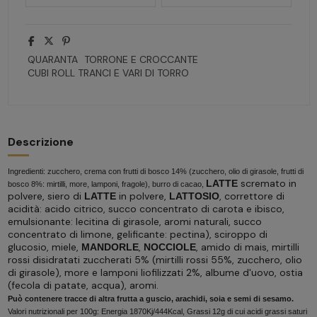
QUARANTA
TORRONE E CROCCANTE
CUBI ROLL TRANCI E VARI DI TORRO
Descrizione
Ingredienti: zucchero, crema con frutti di bosco 14% (zucchero, olio di girasole, frutti di
scremato in
LATTE
bosco 8%: mirtilli, more, lamponi, fragole), burro di cacao,
polvere, siero di
in polvere,
, correttore di
LATTE
LATTOSIO
acidità: acido citrico, succo concentrato di carota e ibisco,
emulsionante: lecitina di girasole, aromi naturali, succo
concentrato di limone, gelificante: pectina), sciroppo di
glucosio, miele,
,
, amido di mais, mirtilli
MANDORLE
NOCCIOLE
rossi disidratati zuccherati 5% (mirtilli rossi 55%, zucchero, olio
di girasole), more e lamponi liofilizzati 2%, albume d'uovo, ostia
(fecola di patate, acqua), aromi.
Può contenere tracce di altra frutta a guscio, arachidi, soia e semi di sesamo.
Valori nutrizionali per 100g: Energia 1870Kj/444Kcal, Grassi 12g di cui acidi grassi saturi