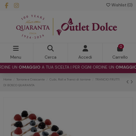
Wishlist (
0
)
0
Menu
Cerca
Accedi
Carrello
NE UN
OMAGGIO
A TUA SCELTA | PER OGNI ORDINE UN
OMAGGIO
A T
Home
Torrone e Croccante
Cubi, Roll e Tranci di torrone
TRANCIO FRUTTI
DI BOSCO QUARANTA