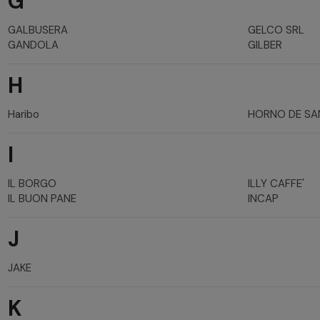
G
GALBUSERA
GELCO SRL
GANDOLA
GILBER
H
Haribo
HORNO DE SA
I
IL BORGO
ILLY CAFFE'
IL BUON PANE
INCAP
J
JAKE
K