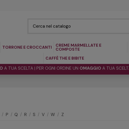
CREME MARMELLATE E
TORRONE E CROCCANTI
COMPOSTE
CAFFÈ THE E BIBITE
A SCELTA | PER OGNI ORDINE UN
OMAGGIO
A TUA SCELTA | PER
/
P
/
Q
/
R
/
S
/
V
/
W
/
Z