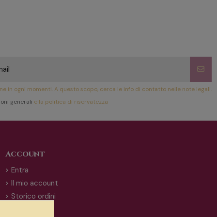
ione in ogni momenti. A questo scopo, cerca le info di contatto nelle note legali.
oni generali
e la politica di riservatezza
Account
Entra
Il mio account
Storico ordini
Indirizzi