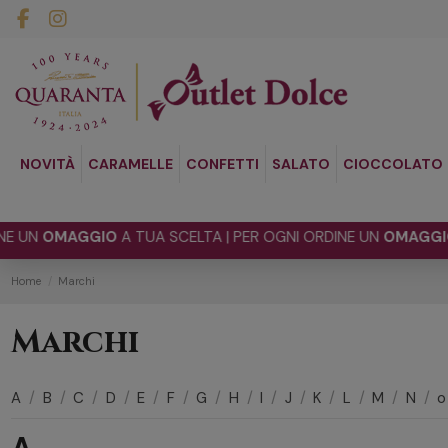
NOVITÀ
CARAMELLE
CONFETTI
SALATO
CIOCCOLATO
OMAGGIO
A TUA SCELTA | PER OGNI ORDINE UN
OMAGGIO
A TU
Home
Marchi
Marchi
A
/
B
/
C
/
D
/
E
/
F
/
G
/
H
/
I
/
J
/
K
/
L
/
M
/
N
/
o