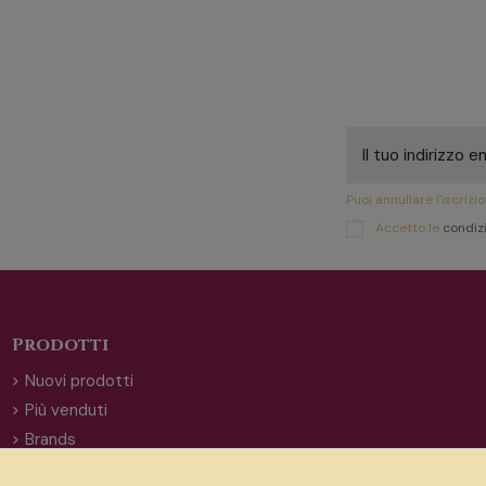
Puoi annullare l'iscriz
Accetto le
condizi
Prodotti
Nuovi prodotti
Più venduti
Brands
Offerte