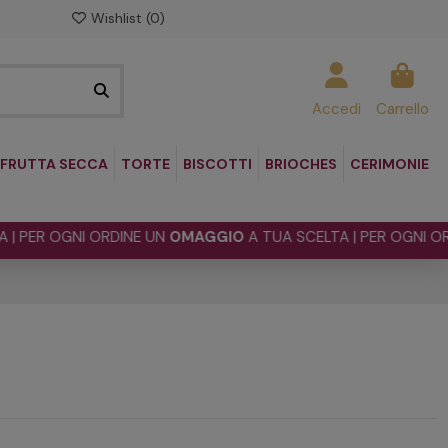
Wishlist (
0
)
Accedi
Carrello
FRUTTA SECCA
TORTE
BISCOTTI
BRIOCHES
CERIMONIE
 OGNI ORDINE UN
OMAGGIO
A TUA SCELTA | PER OGNI ORDINE 