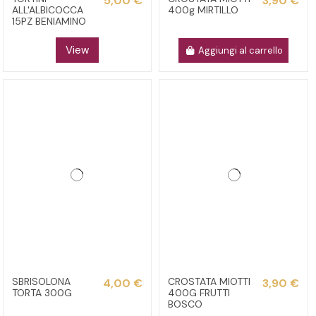
5,00 €
3,90 €
ALL'ALBICOCCA
400g MIRTILLO
15PZ BENIAMINO
View
Aggiungi al carrello
SBRISOLONA
CROSTATA MIOTTI
4,00 €
3,90 €
TORTA 300G
400G FRUTTI
BOSCO