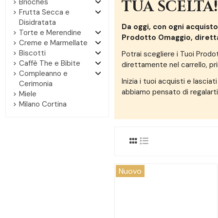
Brioches
TUA SCELTA!
Frutta Secca e
Disidratata
Da oggi, con ogni acquisto
Torte e Merendine
Prodotto Omaggio, dirett
Creme e Marmellate
Biscotti
Potrai scegliere i Tuoi Prodot
Caffè The e Bibite
direttamente nel carrello, pr
Compleanno e
Inizia i tuoi acquisti e lasciat
Cerimonia
abbiamo pensato di regalarti
Miele
Milano Cortina
Nuovo