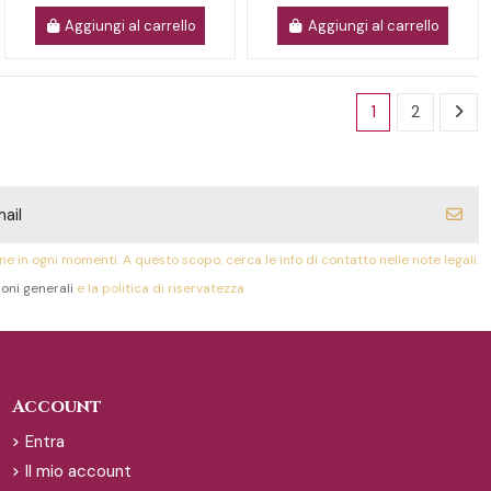
Aggiungi al carrello
Aggiungi al carrello
1
2
ione in ogni momenti. A questo scopo, cerca le info di contatto nelle note legali.
oni generali
e la politica di riservatezza
Account
Entra
Il mio account