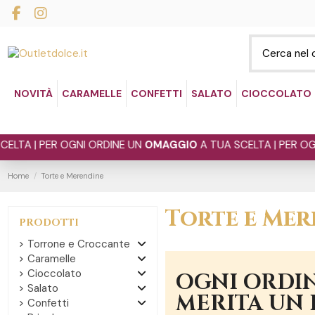
NOVITÀ
CARAMELLE
CONFETTI
SALATO
CIOCCOLATO
PER OGNI ORDINE UN
OMAGGIO
A TUA SCELTA | PER OGNI ORDI
Home
Torte e Merendine
Torte e Mer
PRODOTTI
Torrone e Croccante
Caramelle
Cioccolato
OGNI ORDIN
Salato
MERITA UN
Confetti