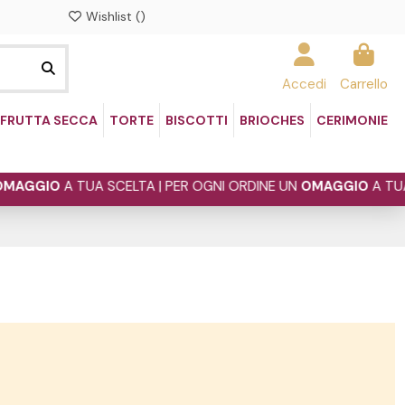
Wishlist (
)
Accedi
Carrello
FRUTTA SECCA
TORTE
BISCOTTI
BRIOCHES
CERIMONIE
O
A TUA SCELTA | PER OGNI ORDINE UN
OMAGGIO
A TUA SCELTA 