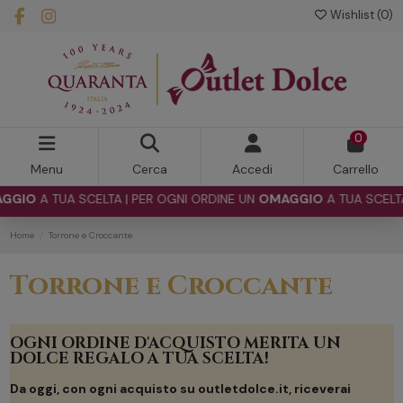
Wishlist (
0
)
0
Menu
Cerca
Accedi
Carrello
A SCELTA | PER OGNI ORDINE UN
OMAGGIO
A TUA SCELTA | PER OG
Home
Torrone e Croccante
Torrone e Croccante
OGNI ORDINE D'ACQUISTO MERITA UN
DOLCE REGALO A TUA SCELTA!
Da oggi, con ogni acquisto su outletdolce.it, riceverai