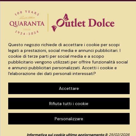
Link utili
Prodotti
Account
Questo negozio richiede di accettare i cookie per scopi
legati a prestazioni, social media e annunci pubblicitari. I
cookie di terze parti per social media e a scopo
pubblicitario vengono utilizzati per offrire funzionalità social
e annunci pubblicitari personalizzati. Accetti i cookie e
Spaccio quaranta srl
l'elaborazione dei dati personali interessati?
Via Treviglio 8 24043 Caravaggio (BG)
P.IVA 03790050169
| REA 408653
Accettare
Credits:
-
CREATIVART
FP DIGITAL ADVISOR
Rifiuta tutti i cookie
Personalizzare
Informativa sui cookie ultimo aggiornamento il:
25/02/2026