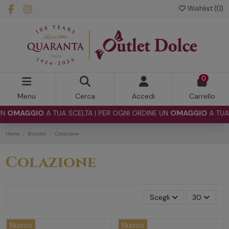
Wishlist (
0
)
0
Menu
Cerca
Accedi
Carrello
AGGIO
A TUA SCELTA | PER OGNI ORDINE UN
OMAGGIO
A TUA SCEL
Home
Biscotti
Colazione
Colazione
Scegli
30
Nuovo
Nuovo