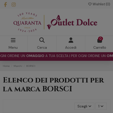
Wishlist (
0
)
0
Menu
Cerca
Accedi
Carrello
OGNI ORDINE UN
OMAGGIO
A TUA SCELTA | PER OGNI ORDINE UN
OMA
Home
Marchi
BORSCI
Elenco dei prodotti per
la marca BORSCI
Scegli
1