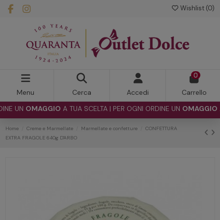
Wishlist (
0
)
0
Menu
Cerca
Accedi
Carrello
 UN
OMAGGIO
A TUA SCELTA | PER OGNI ORDINE UN
OMAGGIO
A TU
Home
Creme e Marmellate
Marmellate e confetture
CONFETTURA
EXTRA FRAGOLE 640g D'ARBO