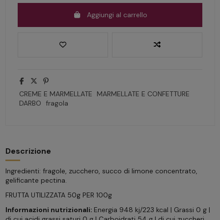
Aggiungi al carrello
CREME E MARMELLATE
MARMELLATE E CONFETTURE
DARBO
fragola
Descrizione
Ingredienti: fragole, zucchero, succo di limone concentrato,
gelificante pectina.
FRUTTA UTILIZZATA 50g PER 100g
Informazioni nutrizionali:
Energia 948 kj/223 kcal | Grassi 0 g |
di cui acidi grassi saturi 0 g | Carboidrati 54 g | di cui zuccheri