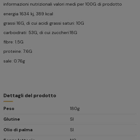
informazioni nutrizionali valori medi per 100G di prodotto
energia 1634 kj, 389 kcal
grassi 16G, di cui acidi grassi saturi: 10G
carboidrati: 53G, di cui zuccheri:18G
fibre: 1.5G
proteine: 7.6G
sale: 0.76g
Dettagli del prodotto
Peso
180g
Glutine
SI
Olio di palma
SI