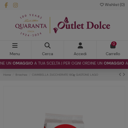
Wishlist (
0
)
0
Menu
Cerca
Accedi
Carrello
 UN
OMAGGIO
A TUA SCELTA | PER OGNI ORDINE UN
OMAGGIO
A TUA
Home
Brioches
CIAMBELLA ZUCCHERATE 180g GASTONE LAGO