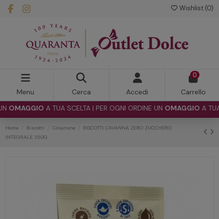
Wishlist (
0
)
0
Menu
Cerca
Accedi
Carrello
OMAGGIO
A TUA SCELTA | PER OGNI ORDINE UN
OMAGGIO
A TUA SC
Home
Biscotti
Colazione
BISCOTTI CAVANNA ZERO ZUCCHERO
INTEGRALE 350G