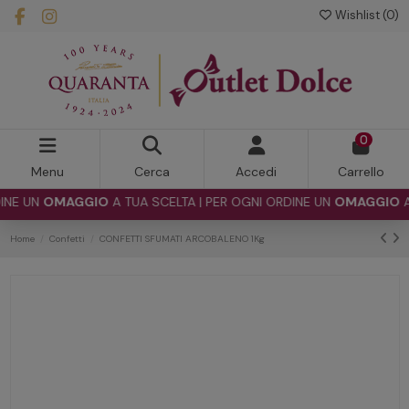
Wishlist (
0
)
0
Menu
Cerca
Accedi
Carrello
 UN
OMAGGIO
A TUA SCELTA | PER OGNI ORDINE UN
OMAGGIO
A TU
Home
Confetti
CONFETTI SFUMATI ARCOBALENO 1Kg