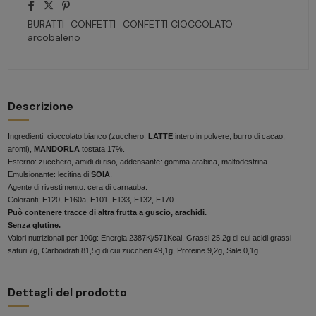
BURATTI
CONFETTI
CONFETTI CIOCCOLATO
arcobaleno
Descrizione
Ingredienti: cioccolato bianco (zucchero,
LATTE
intero in polvere, burro di cacao,
aromi),
MANDORLA
tostata 17%.
Esterno: zucchero, amidi di riso, addensante: gomma arabica, maltodestrina.
Emulsionante: lecitina di
SOIA
.
Agente di rivestimento: cera di carnauba.
Coloranti: E120, E160a, E101, E133, E132, E170.
Può contenere tracce di altra frutta a guscio, arachidi.
Senza glutine.
Valori nutrizionali per 100g: Energia 2387Kj/571Kcal, Grassi 25,2g di cui acidi grassi
saturi 7g, Carboidrati 81,5g di cui zuccheri 49,1g, Proteine 9,2g, Sale 0,1g.
Dettagli del prodotto