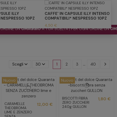
PSULE ILLY
CAFFE' IN CAPSULE ILLY INTENSO
* NESPRESSO 10PZ
COMPATIBILI* NESPRESSO 10PZ
4,50 €
N
OMAGGIO
A TUA SCELTA | PER OGNI ORDINE UN
OMAGGIO
A T
1
2
3
…
40
Scegli
30
Nuovo
Nuovo
BISCOTTI FIBRA
1,80 €
ZERO ZUCCHERI
CARAMELLE
12,00 €
240g GULLON
THEOBROMA
LIME E ZENZERO
SENZA