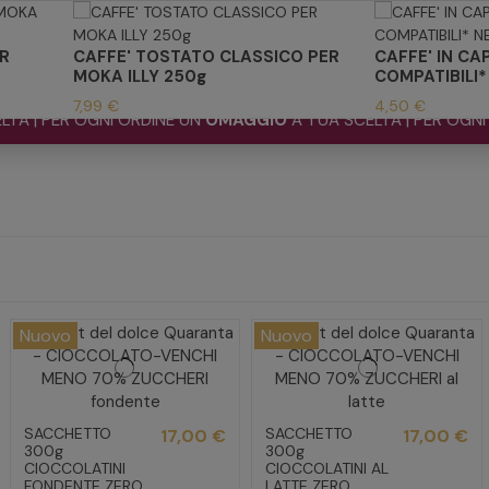
R
CAFFE' TOSTATO CLASSICO PER
CAFFE' IN CA
MOKA ILLY 250g
COMPATIBILI
7,99 €
4,50 €
OGNI ORDINE UN
OMAGGIO
A TUA SCELTA | PER OGNI ORDINE U
Nuovo
Nuovo
SACCHETTO
SACCHETTO
17,00 €
17,00 €
300g
300g
CIOCCOLATINI
CIOCCOLATINI AL
FONDENTE ZERO
LATTE ZERO