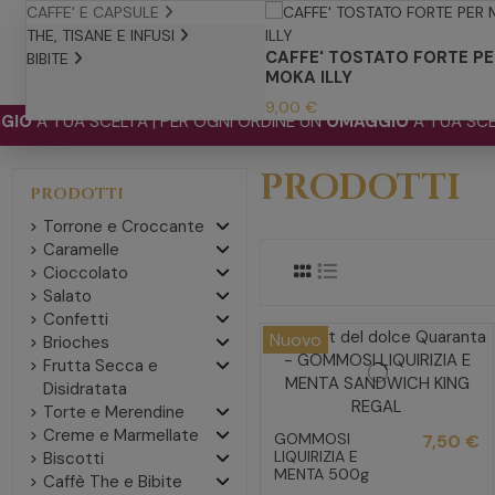
CAFFE' E CAPSULE
THE, TISANE E INFUSI
CAFFE' TOSTATO FORTE PE
BIBITE
MOKA ILLY
9,00 €
SCELTA | PER OGNI ORDINE UN
OMAGGIO
A TUA SCELTA | PER 
PRODOTTI
PRODOTTI
Torrone e Croccante
Caramelle
Cioccolato
Salato
Confetti
Nuovo
Brioches
Frutta Secca e
Disidratata
Torte e Merendine
Creme e Marmellate
GOMMOSI
7,50 €
LIQUIRIZIA E
Biscotti
MENTA 500g
Caffè The e Bibite