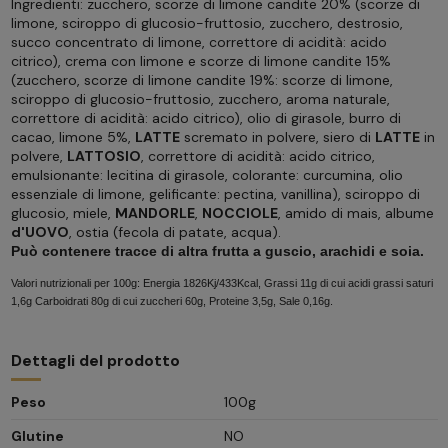
Ingredienti: zucchero, scorze di limone candite 20% (scorze di
limone, sciroppo di glucosio-fruttosio, zucchero, destrosio,
succo concentrato di limone, correttore di acidità: acido
citrico), crema con limone e scorze di limone candite 15%
(zucchero, scorze di limone candite 19%: scorze di limone,
sciroppo di glucosio-fruttosio, zucchero, aroma naturale,
correttore di acidità: acido citrico), olio di girasole, burro di
cacao, limone 5%,
LATTE
scremato in polvere, siero di
LATTE
in
polvere,
LATTOSIO
, correttore di acidità: acido citrico,
emulsionante: lecitina di girasole, colorante: curcumina, olio
essenziale di limone, gelificante: pectina, vanillina), sciroppo di
glucosio, miele,
MANDORLE
,
NOCCIOLE
, amido di mais, albume
d'UOVO
, ostia (fecola di patate, acqua).
Può contenere tracce di altra frutta a guscio, arachidi e soia.
Valori nutrizionali per 100g: Energia 1826Kj/433Kcal, Grassi 11g di cui acidi grassi saturi
1,6g Carboidrati 80g di cui zuccheri 60g, Proteine 3,5g, Sale 0,16g.
Dettagli del prodotto
Peso
100g
Glutine
NO