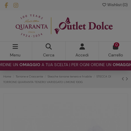
Wishlist (
0
)
0
Menu
Cerca
Accedi
Carrello
INE UN
OMAGGIO
A TUA SCELTA | PER OGNI ORDINE UN
OMAGGIO
A 
Home
Torrone e Croccante
Stecche torrone tenero e friabile
STECCA DI
TORRONE QUARANTA TENERO VARIEGATO LIMONE 100G