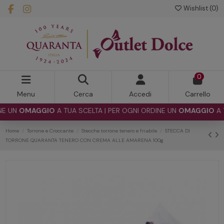
Wishlist (
0
)
0
Menu
Cerca
Accedi
Carrello
UN
OMAGGIO
A TUA SCELTA | PER OGNI ORDINE UN
OMAGGIO
A TUA 
Home
Torrone e Croccante
Stecche torrone tenero e friabile
STECCA DI
TORRONE QUARANTA TENERO CON CREMA ALLE AMARENA 100g