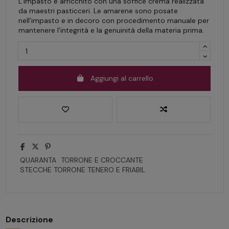
L’impasto è arricchito con una soffice crema realizzata
da maestri pasticceri. Le amarene sono posate
nell'impasto e in decoro con procedimento manuale per
mantenere l’integrità e la genuinità della materia prima.
Aggiungi al carrello
QUARANTA
TORRONE E CROCCANTE
STECCHE TORRONE TENERO E FRIABIL
Descrizione