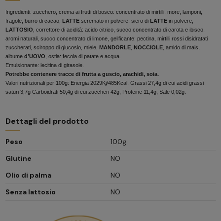
Ingredienti: zucchero, crema ai frutti di bosco: concentrato di mirtilli, more, lamponi,
fragole, burro di cacao,
LATTE
scremato in polvere, siero di
LATTE
in polvere,
LATTOSIO
, correttore di acidità: acido citrico, succo concentrato di carota e ibisco,
aromi naturali, succo concentrato di limone, gelificante: pectina, mirtilli rossi disidratati
zuccherati, sciroppo di glucosio, miele,
MANDORLE
,
NOCCIOLE
, amido di mais,
albume
d’UOVO
, ostia: fecola di patate e acqua.
Emulsionante: lecitina di girasole.
Potrebbe contenere tracce di frutta a guscio, arachidi, soia.
Valori nutrizionali per 100g: Energia 2029Kj/485Kcal, Grassi 27,4g di cui acidi grassi
saturi 3,7g Carboidrati 50,4g di cui zuccheri 42g, Proteine 11,4g, Sale 0,02g.
Dettagli del prodotto
Peso
100g.
Glutine
NO
Olio di palma
NO
Senza lattosio
NO